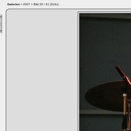
Galerien
> 2007 > Bild
20
/ 41 (
314
x)